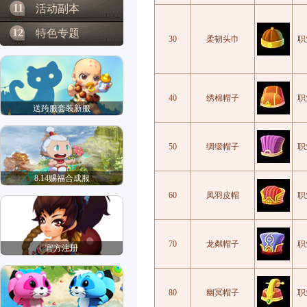
11
活动副本
12
特色专题
30
柔韧头巾
职
40
绣棉帽子
职
送跨服套装新服
50
绸缎帽子
职
8.14赐福合成服
60
凤羽皮帽
职
70
龙粼帽子
职
官方注册
80
幽冥帽子
职