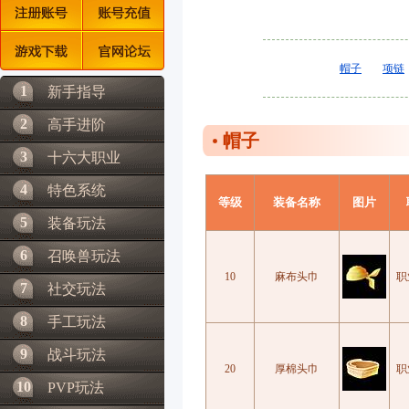
帽子
项链
1
新手指导
2
高手进阶
帽子
3
十六大职业
4
特色系统
等级
装备名称
图片
5
装备玩法
6
召唤兽玩法
10
麻布头巾
职
7
社交玩法
8
手工玩法
9
战斗玩法
20
厚棉头巾
职
10
PVP玩法