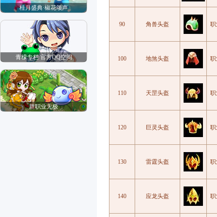
桂月盛典·椒花颂声
90
角兽头盔
职
青檬专栏 官方QQ空间
100
地煞头盔
职
110
天罡头盔
职
新职业无极
120
巨灵头盔
职
130
雷霆头盔
职
140
应龙头盔
职