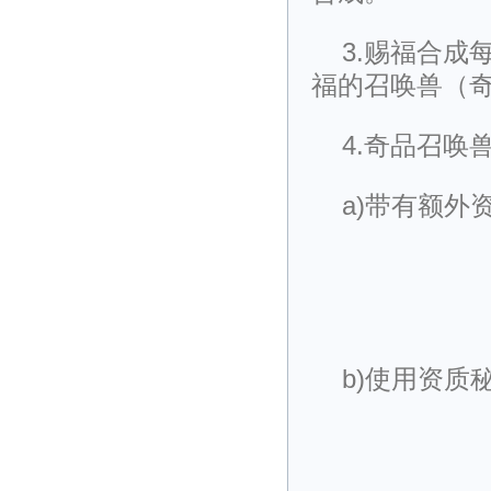
3.赐福合成
福的召唤兽（
4.奇品召唤
a)带有额外
b)使用资