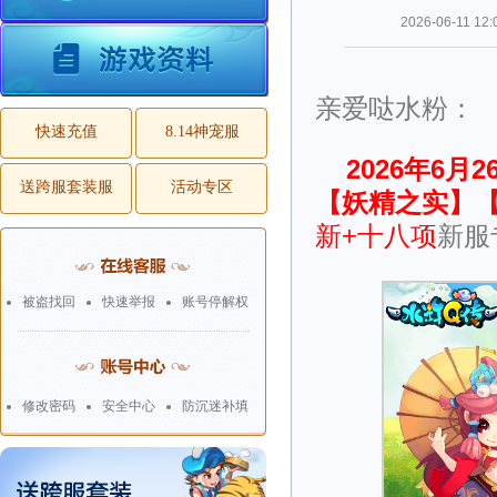
2026-06-11 12:
亲爱哒水粉：
快速充值
8.14神宠服
2026年6月2
送跨服套装服
活动专区
【妖精之实】
新+十八项
新服
被盗找回
快速举报
账号停解权
修改密码
安全中心
防沉迷补填