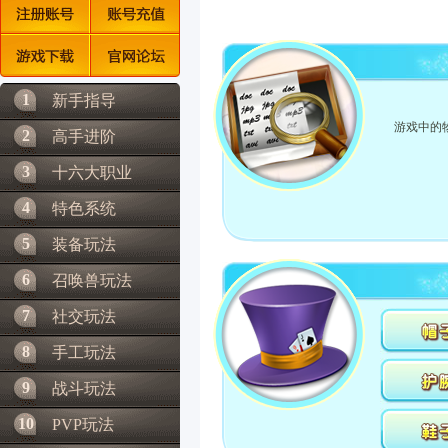
1
新手指导
游戏中的
2
高手进阶
3
十六大职业
4
特色系统
5
装备玩法
6
召唤兽玩法
7
社交玩法
8
手工玩法
9
战斗玩法
10
PVP玩法