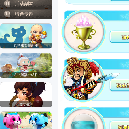
11
活动副本
12
特色专题
送跨服套装新服
8.14赐福合成服
官方注册