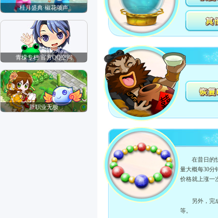
桂月盛典·椒花颂声
青檬专栏 官方QQ空间
新职业无极
在昔日的
量大概每30
价格就上涨一
另外，完
等。