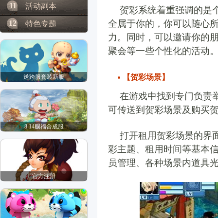
11
活动副本
贺彩系统着重强调的是个
全属于你的，你可以随心
12
特色专题
力。同时，可以邀请你的
聚会等一些个性化的活动
【贺彩场景】
送跨服套装新服
在游戏中找到专门负责举行贺
可传送到贺彩场景及购买
8.14赐福合成服
打开租用贺彩场景的界
彩主题、租用时间等基本
员管理、各种场景内道具
官方注册