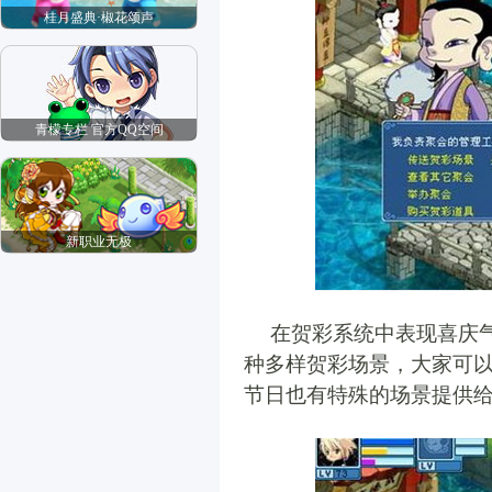
桂月盛典·椒花颂声
青檬专栏 官方QQ空间
新职业无极
在贺彩系统中表现喜庆
种多样贺彩场景，大家可
节日也有特殊的场景提供