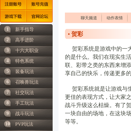
聊天频道
动作表情
1
新手指导
贺彩
2
高手进阶
贺彩系统是游戏中的一
3
十六大职业
的是什么。我们在现实生
4
特色系统
联、彩带之类的东西来增
5
装备玩法
享自己的快乐，传递更多
6
召唤兽玩法
贺彩系统就是让游戏与
7
社交玩法
更佳的表现方式，让大家
8
手工玩法
战斗升级这么枯燥。有了
一块自由的场地，在这块场
9
战斗玩法
等等。
10
PVP玩法