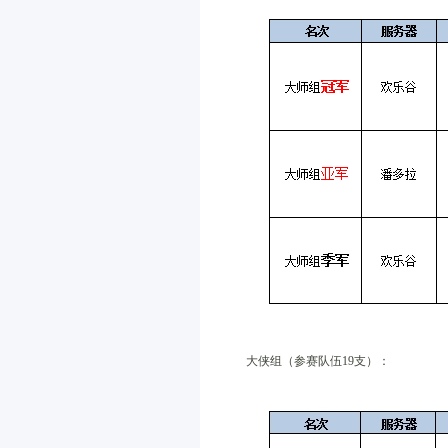
大侠组（参赛队伍19支）：