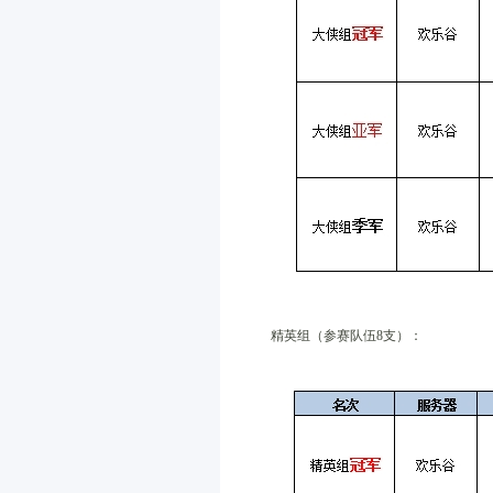
精英组（参赛队伍8支）：