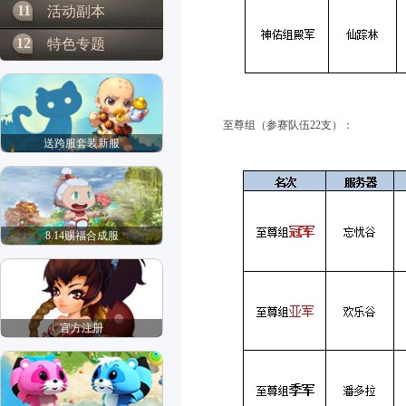
11
活动副本
12
特色专题
至尊组（参赛队伍22支）：
送跨服套装新服
8.14赐福合成服
官方注册