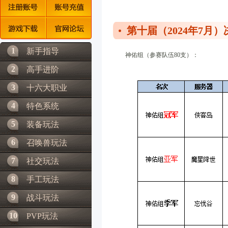
第十届（2024年7月
1
新手指导
神佑组（参赛队伍80支）：
2
高手进阶
3
十六大职业
4
特色系统
5
装备玩法
6
召唤兽玩法
7
社交玩法
8
手工玩法
9
战斗玩法
10
PVP玩法