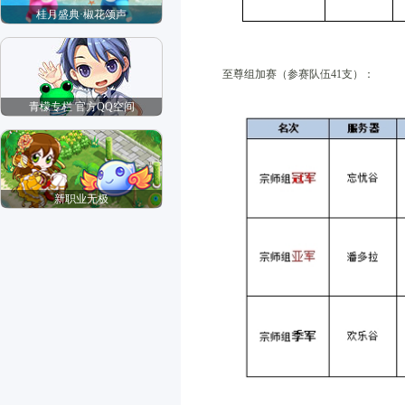
桂月盛典·椒花颂声
至尊组加赛（参赛队伍41支）：
青檬专栏 官方QQ空间
新职业无极