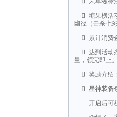

未单独标

糖果榜活
幽径（击杀七

累计消费

达到活动
量，领完即止

奖励介绍

星神装备
开启后可