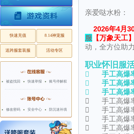
亲爱哒水粉：
2026年4月3
快速充值
8.14神宠服
服
【万象天工
动，全方位助
送跨服套装服
活动专区
职业怀旧服

手工高爆

手工高爆
被盗找回
快速举报
账号停解权

手工高爆

手工高爆

手工高爆
修改密码
安全中心
防沉迷补填

手工高爆

手工高爆