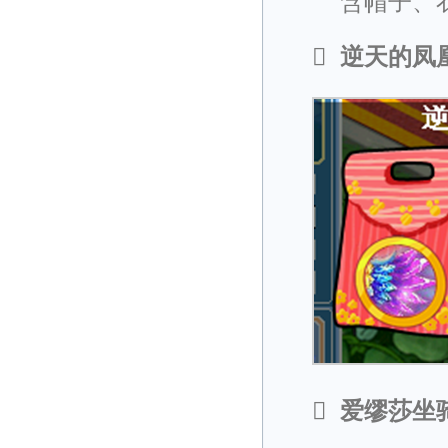
含帽子、

逆天的凤

爱缪莎坐