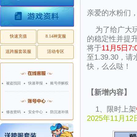
亲爱的水粉们
为了给广大
快速充值
8.14神宠服
的稳定性并提
将于
11月5日7
送跨服套装服
活动专区
至1.39.3
快，么么哒！
被盗找回
快速举报
账号停解权
【新增内容】
1、限时上架
修改密码
安全中心
防沉迷补填
2025年11月12