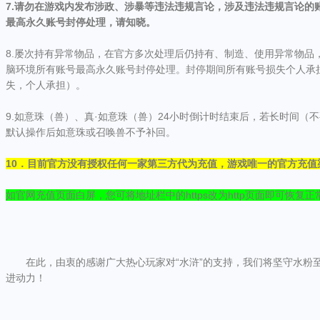
7.请勿在游戏内发布涉政、涉暴等违法违规言论，涉及违法违规言论的
最高永久账号封停处理，请知晓。
8.屡次持有异常物品，在官方多次处理后仍持有、制造、使用异常物品
脑环境所有账号最高永久账号封停处理。封停期间所有账号损失个人承
失，个人承担）。
9.如意珠（兽）、真·如意珠（兽）24小时倒计时结束后，若长时间（
默认操作后如意珠或召唤兽不予补回。
10．目前官方没有授权任何一家第三方代为充值，游戏唯一的官方充值
如官网充值页面白屏，您可将地址栏中的https改为http页面即可恢复正
在此，由衷的感谢广大热心玩家对“水浒”的支持，我们将坚守水粉
进动力！