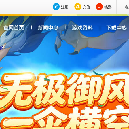
注册
充值
畅游+
客