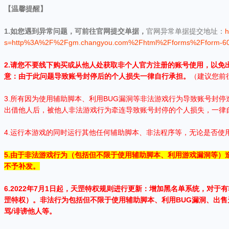
【温馨提醒】
1.如您遇到异常问题，可前往官网提交单据，
官网异常单据提交地址：
h
s=http%3A%2F%2Fgm.changyou.com%2Fhtml%2Fforms%2Fform-60
2.请您不要线下购买或从他人处获取非个人官方注册的账号使用，以免
意：由于此问题导致账号封停后的个人损失一律自行承担。
（建议您前
3.所有因为使用辅助脚本、利用BUG漏洞等非法游戏行为导致账号封
出借他人后，被他人非法游戏行为牵连导致账号封停的个人损失，一律
4.运行本游戏的同时运行其他任何辅助脚本、非法程序等，无论是否使
5.由于非法游戏行为（包括但不限于使用辅助脚本、利用游戏漏洞等）
不予补发。
6.2022年7月1日起，天罡特权规则进行更新：增加黑名单系统，对
罡特权）。非法行为包括但不限于使用辅助脚本、利用BUG漏洞、出售
骂/诽谤他人等。