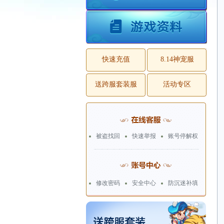
快速充值
8.14神宠服
送跨服套装服
活动专区
被盗找回
快速举报
账号停解权
修改密码
安全中心
防沉迷补填