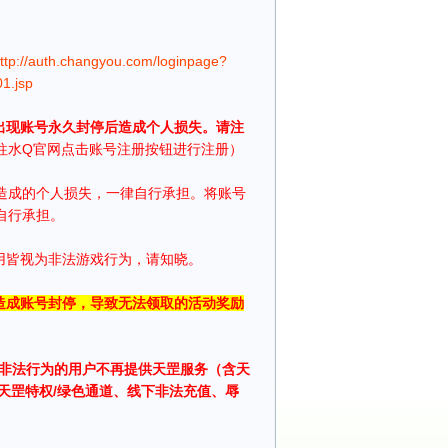
ttp://auth.changyou.com/loginpage?
1.jsp
出现账号永久封停后造成个人损失。请注
往水Q官网点击账号注册按钮进行注册）
停造成的个人损失，一律自行承担。将账号
自行承担。
用皆视为非法游戏行为，请知晓。
造成账号封停，导致无法领取的活动奖励
于有非法行为的用户不再提供天罡服务（含天
天罡特权/绿色通道、线下非法充值、辱